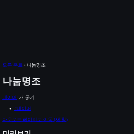
모든 폰트
›
나눔명조
나눔명조
네이버
1
개 굵기
#
네이버
다운로드 페이지로 이동
(새 창)
미리보기