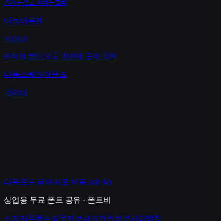
과거는갔고 미래는몰라
나눔바른펜
네이버
천지에 봄이 오고 지천에 꽃이 피면
나눔스퀘어라운드
네이버
다운로드 페이지로 이동
(새 창)
상업용 무료 폰트 공유 · 폰트비
소개
자주묻는질문
제보하기
개인정보처리방침