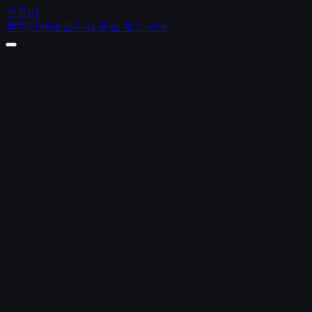
폰트비
.
추천
이색
새로운
AI 폰트 찾기
검색