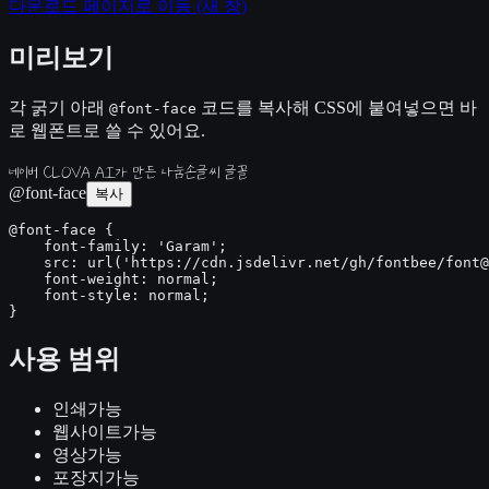
다운로드 페이지로 이동
(새 창)
미리보기
각 굵기 아래
코드를 복사해 CSS에 붙여넣으면 바
@font-face
로 웹폰트로 쓸 수 있어요.
네이버 CLOVA AI가 만든 나눔손글씨 글꼴
@font-face
복사
@font-face {

    font-family: 'Garam';

    src: url('https://cdn.jsdelivr.net/gh/fontbee/font@
    font-weight: normal;

    font-style: normal;

}
사용 범위
인쇄
가능
웹사이트
가능
영상
가능
포장지
가능