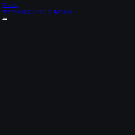
폰트비
.
추천
이색
새로운
AI 폰트 찾기
검색