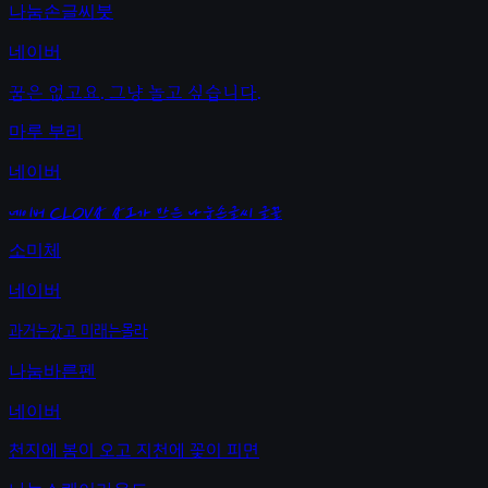
나눔손글씨붓
네이버
꿈은 없고요. 그냥 놀고 싶습니다.
마루 부리
네이버
네이버 CLOVA AI가 만든 나눔손글씨 글꼴
소미체
네이버
과거는갔고 미래는몰라
나눔바른펜
네이버
천지에 봄이 오고 지천에 꽃이 피면