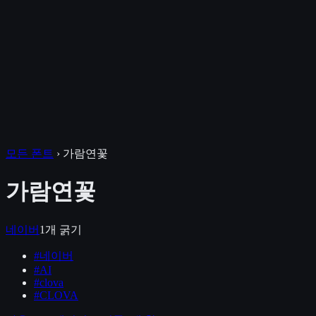
모든 폰트
›
가람연꽃
가람연꽃
네이버
1
개 굵기
#
네이버
#
AI
#
clova
#
CLOVA