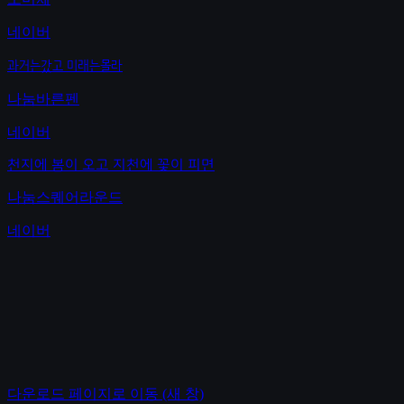
네이버
과거는갔고 미래는몰라
나눔바른펜
네이버
천지에 봄이 오고 지천에 꽃이 피면
나눔스퀘어라운드
네이버
다운로드 페이지로 이동
(새 창)