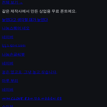
전체 보기 →
같은 제작사에서 만든 상업용 무료 폰트예요.
늦었다고 생각할 때가 늦었다
나눔스퀘어 네오
네이버
즐길 수 없으면 피하라
나눔손글씨붓
네이버
꿈은 없고요. 그냥 놀고 싶습니다.
마루 부리
네이버
네이버 CLOVA AI가 만든 나눔손글씨 글꼴
소미체