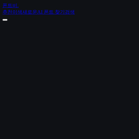
폰트비
.
추천
이색
새로운
AI 폰트 찾기
검색