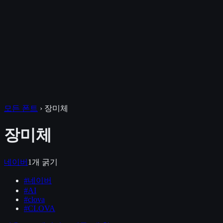
모든 폰트
›
장미체
장미체
네이버
1
개 굵기
#
네이버
#
AI
#
clova
#
CLOVA