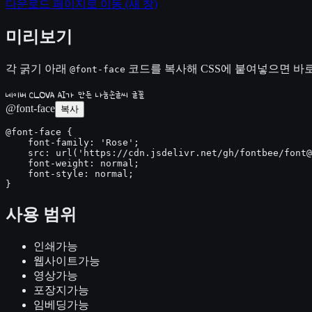
다운로드 페이지로 이동
(새 창)
미리보기
각 굵기 아래
코드를 복사해 CSS에 붙여넣으면 바로
@font-face
네이버 CLOVA AI가 만든 나눔손글씨 글꼴
@font-face
복사
@font-face {

    font-family: 'Rose';

    src: url('https://cdn.jsdelivr.net/gh/fontbee/font@
    font-weight: normal;

    font-style: normal;

}
사용 범위
인쇄
가능
웹사이트
가능
영상
가능
포장지
가능
임베딩
가능